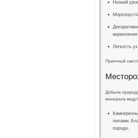
Низкий уро
Морозоусто
Декоративн
вкрапления
Легкость ух
Приятный светл
Месторо
Добыча природн
минерала ведут
Камнерезны
пилами. Бл
породе.