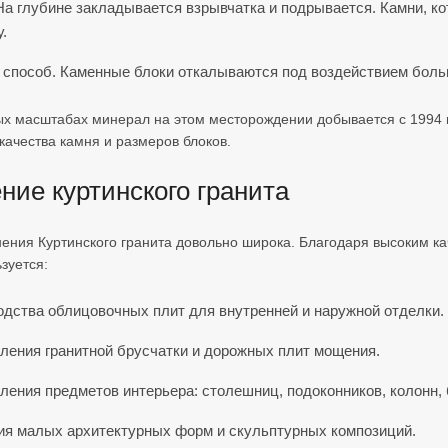
На глубине закладывается взрывчатка и подрывается. Камни, ко
у.
способ. Каменные блоки откалываются под воздействием больш
 масштабах минерал на этом месторождении добывается с 1994 го
качества камня и размеров блоков.
ие куртинского гранита
ения Куртинского гранита довольно широка. Благодаря высоким к
зуется:
одства облицовочных плит для внутренней и наружной отделки.
вления гранитной брусчатки и дорожных плит мощения.
ления предметов интерьера: столешниц, подоконников, колонн, 
ия малых архитектурных форм и скульптурных композиций.