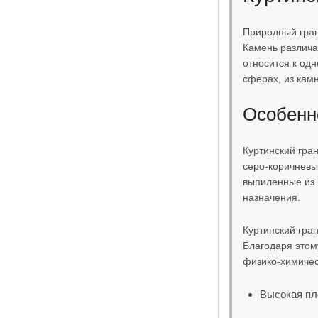
Природный гран
Камень различа
относится к од
сферах, из кам
Особенно
Куртинский гра
серо-коричневы
выпиленные из 
назначения.
Куртинский гра
Благодаря этом
физико-химичес
Высокая пл