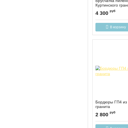
Брусчатка пилен
Куртинского гран
руб
4 300
В корзину
Бордюры ГП4 из 
гранита
руб
2 800