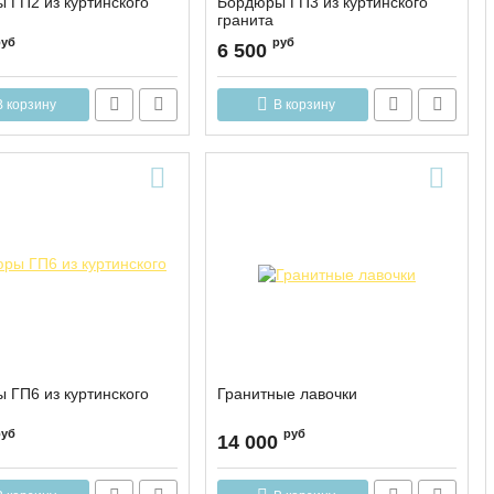
 ГП2 из куртинского
Бордюры ГП3 из куртинского
гранита
руб
руб
6 500
В корзину
В корзину
 ГП6 из куртинского
Гранитные лавочки
руб
руб
14 000