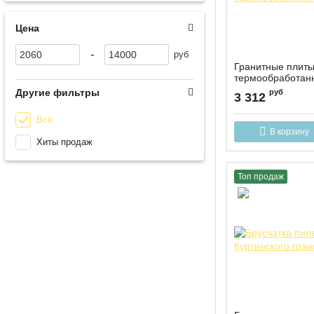
Цена
-
руб
Гранитные плиты
термообработан
Другие фильтры
руб
3 312
Все
В корзину
Хиты продаж
Топ продаж