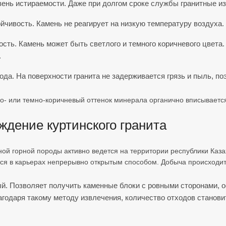
вень истираемости. Даже при долгом сроке службы гранитные из
йчивость. Камень не реагирует на низкую температуру воздуха.
ость. Камень может быть светлого и темного коричневого цвет
.
ода. На поверхности гранита не задерживается грязь и пыль, п
о- или темно-коричневый оттенок минерала органично вписывает
ждение куртинского гранита
ой горной породы активно ведется на территории республики Каза
ся в карьерах непрерывно открытым способом. Добыча происходит
й. Позволяет получить каменные блоки с ровными сторонами, 
агодаря такому методу извлечения, количество отходов станов