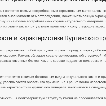
ит является самым востребованным строительным материалом, ко
ется в зависимости от месторождения, может иметь разную окраск
ному из наиболее востребованных сортов натурального материала. 
ня изготавливаются ритуальные памятники и сопутствующие аксес
сти и характеристики Куртинского г
нит представляет собой природную горную породу, которая добыва
м окрасом. Камень обладает средне-мелкозернистой структурой. Мак
разных каменных блоков. Камень хорошо поддается полировке и те
нит относится к самым безопасным видам натурального камня и пр
у, увеличивается область его применения. Гранит можно использо
кие характеристики куртинского минерала заключаются в следующ
отность. В мелкозернистую структуру камня не просачивается в