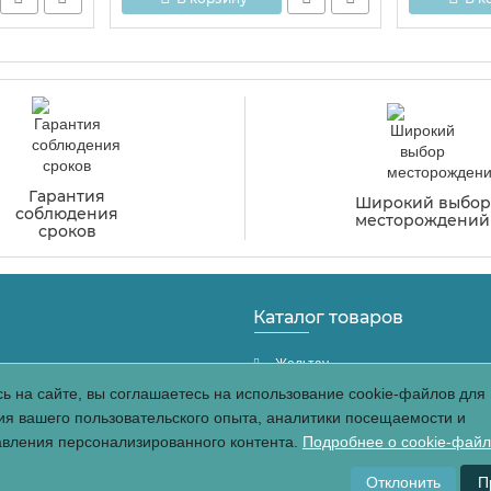
Гарантия
Широкий выбор
соблюдения
месторождений
сроков
Каталог товаров
Жельтау
ь на сайте, вы соглашаетесь на использование cookie-файлов для
Курты
я вашего пользовательского опыта, аналитики посещаемости и
Капал-Арасан
авления персонализированного контента.
Подробнее о cookie-фай
фиденцальности
Жалгыз
Кордайский
Отклонить
П