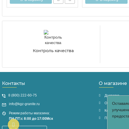
Контроль качества
Контакты
О магазине
8 (800) 222-60-75
Доставка
Оплата
Оставаяс
info@kgz-granite.ru
улучшени
Контакты
Режим работы магазина:
предост
Политика кон
ПН-ПТ:с 8:00 до 17:00Мск