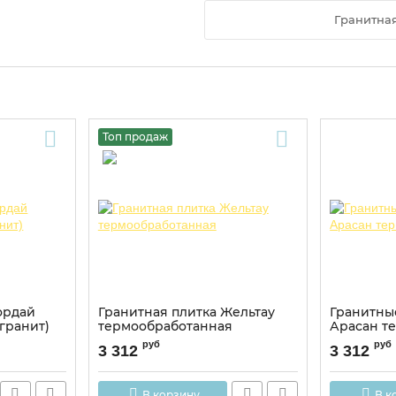
Гранитна
Топ продаж
ордай
Гранитная плитка Жельтау
Гранитны
гранит)
термообработанная
Арасан т
руб
руб
3 312
3 312
В корзину
В к