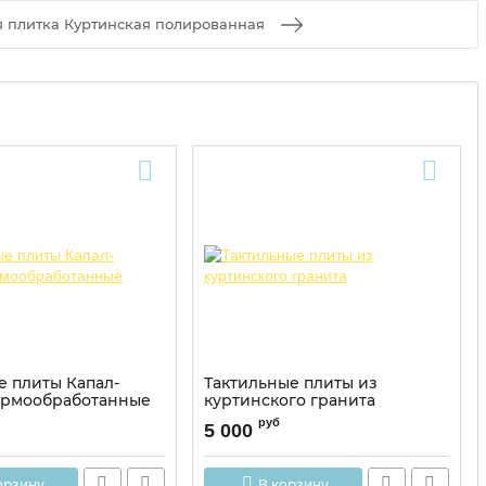
я плитка Куртинская полированная
е плиты Капал-
Тактильные плиты из
ермообработанные
куртинского гранита
руб
5 000
орзину
В корзину