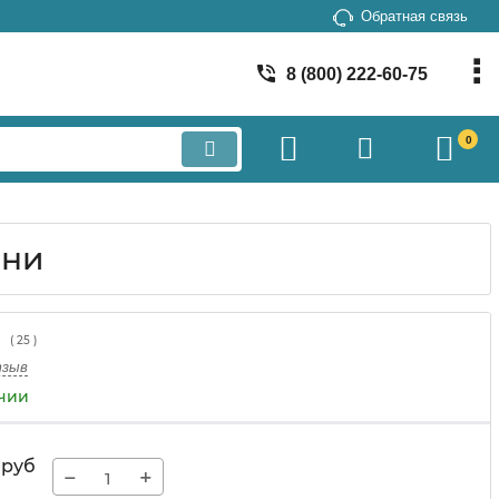
Обратная связь
8 (800) 222-60-75
0
ени
(
25
)
тзыв
ичии
руб
−
+