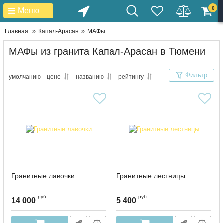
0
Меню
Главная
Капал-Арасан
МАФы
МАФы из гранита Капал-Арасан в Тюмени
Фильтр
умолчанию
цене
названию
рейтингу
Гранитные лавочки
Гранитные лестницы
руб
руб
14 000
5 400